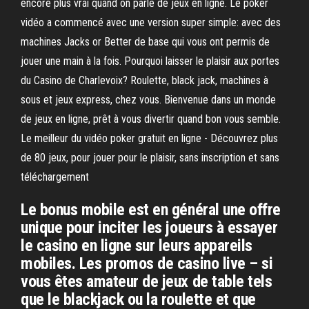
encore plus vrai quand on parle de jeux en ligne. Le poker
vidéo a commencé avec une version super simple: avec des
machines Jacks or Better de base qui vous ont permis de
jouer une main à la fois. Pourquoi laisser le plaisir aux portes
du Casino de Charlevoix? Roulette, black jack, machines à
sous et jeux express, chez vous. Bienvenue dans un monde
de jeux en ligne, prêt à vous divertir quand bon vous semble.
Le meilleur du vidéo poker gratuit en ligne - Découvrez plus
de 80 jeux, pour jouer pour le plaisir, sans inscription et sans
téléchargement
Le bonus mobile est en général une offre
unique pour inciter les joueurs à essayer
le casino en ligne sur leurs appareils
mobiles. Les promos de casino live – si
vous êtes amateur de jeux de table tels
que le blackjack ou la roulette et que