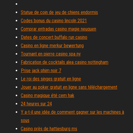
Statue de coin de jeu de chiens endormis
Codes bonus du casino lincoln 2021
Comprar entradas casino magie neuquen
Dates de concert buffalo run casino
Casino en ligne merkur bewertung
Tournant en pierre casino spa ny
Fabrication de cocktails alea casino nottingham
Prise jack phim noir 7
Le roi des singes gratuit en ligne
Jouer au poker gratuit en ligne sans téléchargement
Casino magique été cem hak
24 heures sur 24
Y a-t-il une idée de comment gagner sur les machines à
sous
Casino près de hattiesburg ms