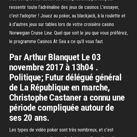
ressentir toute l'adrénaline des jeux de casinos L'essayer,
c'est l'adopter ! Jouez au poker, au blackjack, à la roulette et
à d'autres jeux sur tables lors de votre croisière casino
Norwegian Cruise Line. Quel que soit le jeu que vous préférez,
le programme Casinos At Sea a ce qu'il vous faut.
Par Arthur Blanquet Le 03
novembre 2017 à 13h04 .
Politique; Futur délégué général
de La République en marche,
Christophe Castaner a connu une
période compliquée autour de
ses 20 ans.
Les types de vidéo poker sont très nombreux, et c’est