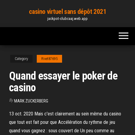
Skip
casino virtuel sans dépôt 2021
to
jackpot-clubcaaj.web.app
the
content
Category
Rivet87695
Quand essayer le poker de
casino
By
MARK ZUCKERBERG
13 oct. 2020 Mais c'est clairement au sein même du casino
que tout est fait pour que Accélération du rythme de jeu
quand vous gagnez : sous couvert de Un peu comme au