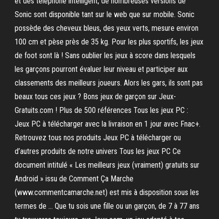
et des téléphone intelligent, de nombreuses versions de
Sonic sont disponible tant sur le web que sur mobile. Sonic
possède des cheveux bleus, des yeux verts, mesure environ
100 cm et pèse près de 35 kg. Pour les plus sportifs, les jeux
de foot sont là ! Sans oublier les jeux à score dans lesquels
les garçons pourront évaluer leur niveau et participer aux
classements des meilleurs joueurs. Alors les gars, ils sont pas
beaux tous ces jeux ? Bons jeux de garçon sur Jeux-
Gratuits.com ! Plus de 500 références Tous les jeux PC :
Jeux PC à télécharger avec la livraison en 1 jour avec Fnac+.
Retrouvez tous nos produits Jeux PC à télécharger ou
d’autres produits de notre univers Tous les jeux PC Ce
document intitulé « Les meilleurs jeux (vraiment) gratuits sur
Android » issu de Comment Ça Marche
(www.commentcamarche.net) est mis à disposition sous les
termes de … Que tu sois une fille ou un garçon, de 7 à 77 ans