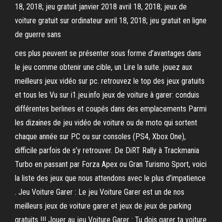
18, 2018; jeu gratuit janvier 2018 avril 18, 2018; jeux de
voiture gratuit sur ordinateur avril 18, 2018; jeu gratuit en ligne
de guerre sans
ces plus peuvent se présenter sous forme d’avantages dans
le jeu comme obtenir une cible, un Lire la suite. jouez aux
meilleurs jeux vidéo sur pc. retrouvez le top des jeux gratuits
et tous les Vu sur i1.jeu.info jeux de voiture à garer: conduis
différentes berlines et coupés dans des emplacements Parmi
les dizaines de jeu vidéo de voiture ou de moto qui sortent
chaque année sur PC ou sur consoles (PS4, Xbox One),
difficile parfois de s’y retrouver. De DiRT Rally à Trackmania
Turbo en passant par Forza Apex ou Gran Turismo Sport, voici
la liste des jeux que nous attendons avec le plus d’impatience
. Jeu Voiture Garer : Le jeu Voiture Garer est un de nos
meilleurs jeux de voiture garer et jeux de jeux de parking
gratuits !!! Jouer au jeu Voiture Garer : Tu dois garer ta voiture