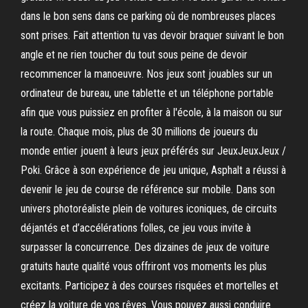
dans le bon sens dans ce parking où de nombreuses places
sont prises. Fait attention tu vas devoir braquer suivant le bon
angle et ne rien toucher du tout sous peine de devoir
recommencer la manoeuvre. Nos jeux sont jouables sur un
ordinateur de bureau, une tablette et un téléphone portable
afin que vous puissiez en profiter à l'école, à la maison ou sur
la route. Chaque mois, plus de 30 millions de joueurs du
monde entier jouent à leurs jeux préférés sur JeuxJeuxJeux /
Poki. Grâce à son expérience de jeu unique, Asphalt a réussi à
devenir le jeu de course de référence sur mobile. Dans son
univers photoréaliste plein de voitures iconiques, de circuits
déjantés et d’accélérations folles, ce jeu vous invite à
surpasser la concurrence. Des dizaines de jeux de voiture
gratuits haute qualité vous offriront vos moments les plus
excitants. Participez à des courses risquées et mortelles et
créez la voiture de vos rêves. Vous pouvez aussi conduire