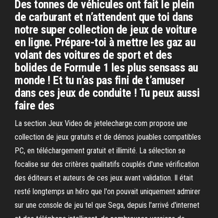
Des tonnes de véhicules ont fait le plein
de carburant et n’attendent que toi dans
notre super collection de jeux de voiture
en ligne. Prépare-toi à mettre les gaz au
volant des voitures de sport et des
bolides de Formule 1 les plus sensass au
monde ! Et tu n’as pas fini de t’amuser
dans ces jeux de conduite ! Tu peux aussi
faire des
La section Jeux Video de jetelecharge.com propose une
collection de jeux gratuits et de démos jouables compatibles
PC, en téléchargement gratuit et illimité. La sélection se
focalise sur des critères qualitatifs couplés d'une vérification
des éditeurs et auteurs de ces jeux avant validation. Il était
resté longtemps un héro que l'on pouvait uniquement admirer
sur une console de jeu tel que Sega, depuis l'arrivé d'internet