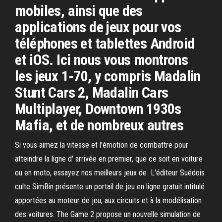
mobiles, ainsi que des
applications de jeux pour vos
téléphones et tablettes Android
et iOS. Ici nous vous montrons
les jeux 1-70, y compris Madalin
Stunt Cars 2, Madalin Cars
Multiplayer, Downtown 1930s
Mafia, et de nombreux autres
Si vous aimez la vitesse et l'émotion de combattre pour
atteindre la ligne d' arrivée en premier, que ce soit en voiture
ou en moto, essayez nos meilleurs jeux de L'éditeur Suédois
culte SimBin présente un portail de jeu en ligne gratuit intitulé
apportées au moteur de jeu, aux circuits et à la modélisation
des voitures. The Game 2 propose un nouvelle simulation de