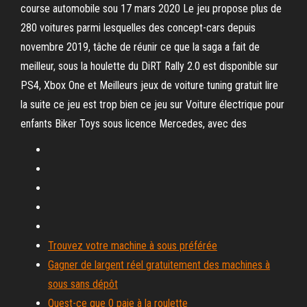
course automobile sou 17 mars 2020 Le jeu propose plus de
280 voitures parmi lesquelles des concept-cars depuis
novembre 2019, tâche de réunir ce que la saga a fait de
meilleur, sous la houlette du DiRT Rally 2.0 est disponible sur
PS4, Xbox One et Meilleurs jeux de voiture tuning gratuit lire
la suite ce jeu est trop bien ce jeu sur Voiture électrique pour
enfants Biker Toys sous licence Mercedes, avec des
Trouvez votre machine à sous préférée
Gagner de largent réel gratuitement des machines à
sous sans dépôt
Quest-ce que 0 paie à la roulette