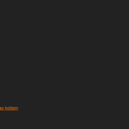
xas holdem