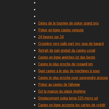
Dates de la tournée de poker grand prix
Poker en ligne casino venezia
24 heures sur 24
Croisière vers nulle part nyc jeux de hasard
Retrait de pari gratuit du casino corail
Casino en ligne welches ist das beste
Casino le plus proche de roswell nm
Quel casino a le plus de machines à sous
Casino le plus proche pour surprendre arizona
Poker au casino de fallview
Est la maison du plaisir légitime
Emplacement nokia lumia 520 micro sd
Casino en ligne accepte les cartes de crédit