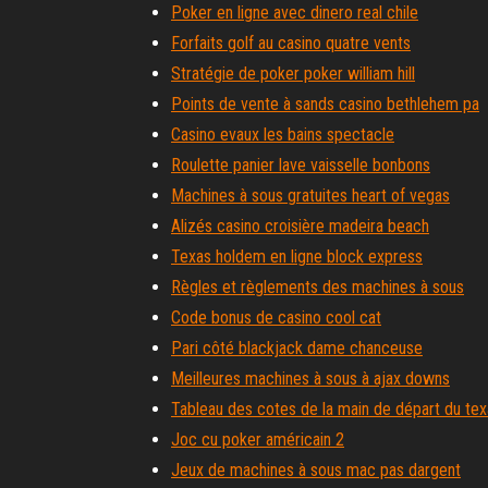
Poker en ligne avec dinero real chile
Forfaits golf au casino quatre vents
Stratégie de poker poker william hill
Points de vente à sands casino bethlehem pa
Casino evaux les bains spectacle
Roulette panier lave vaisselle bonbons
Machines à sous gratuites heart of vegas
Alizés casino croisière madeira beach
Texas holdem en ligne block express
Règles et règlements des machines à sous
Code bonus de casino cool cat
Pari côté blackjack dame chanceuse
Meilleures machines à sous à ajax downs
Tableau des cotes de la main de départ du te
Joc cu poker américain 2
Jeux de machines à sous mac pas dargent