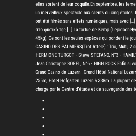
elles sortent de leur coquille.En septembre, les fem
un merveilleux spectacle aux clients du cinq étoiles.
ont été filmés sans effets numériques, mais avec [
στο φυσικό της […] La tortue de Kemp (Lepidochelys 
45kg). Ce sont les seules espèces qui pondent le j
CASINO DES PALMIERS(Trot Attelé) : Trio, Multi, 2
HERMIONE TURGOT - Steve STEFANO, N°3 - HAMILT
Jean Christophe SOREL, N°6 - HIGH ROCK Enfin si vo
Grand Casino de Luzern : Grand Hôtel National Luze
255m, Hôtel Hofgarten Luzern à 338m. La plupart de c
charge par le Centre d'étude et de sauvegarde des t