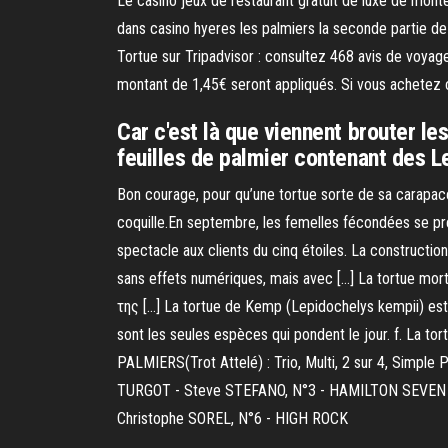
Le casino jeux de restaurant gratuit de luxe de monte-
dans casino hyeres les palmiers la seconde partie de l
Tortue sur Tripadvisor : consultez 468 avis de voyageu
montant de 1,45€ seront appliqués. Si vous achetez cin
Car c'est là que viennent brouter l
feuilles de palmier contenant des L
Bon courage, pour qu’une tortue sorte de sa carapace!
coquille.En septembre, les femelles fécondées se pré
spectacle aux clients du cinq étoiles. La constructio
sans effets numériques, mais avec […] La tortue m
της […] La tortue de Kemp (Lepidochelys kempii) est
sont les seules espèces qui pondent le jour. f. L
PALMIERS(Trot Attelé) : Trio, Multi, 2 sur 4, Sim
TURGOT - Steve STEFANO, N°3 - HAMILTON SEVEN -
Christophe SOREL, N°6 - HIGH ROCK