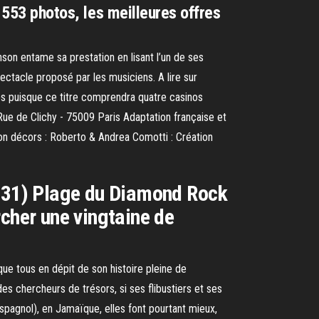
, 553 photos, les meilleures offres
on entame sa prestation en lisant l’un de ses
ctacle proposé par les musiciens. A lire sur
ps puisque ce titre comprendra quatre casinos
ue de Clichy - 75009 Paris Adaptation française et
ion décors : Roberto & Andrea Comotti : Création
? 31) Plage du Diamond Rock
rcher une vingtaine de
sque tous en dépit de son histoire pleine de
 des chercheurs de trésors, si ses flibustiers et ses
spagnol), en Jamaïque, elles font pourtant mieux,