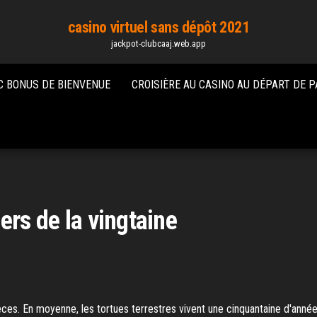
casino virtuel sans dépôt 2021
jackpot-clubcaaj.web.app
C BONUS DE BIENVENUE
CROISIÈRE AU CASINO AU DÉPART DE 
ers de la vingtaine
èces. En moyenne, les tortues terrestres vivent une cinquantaine d'année