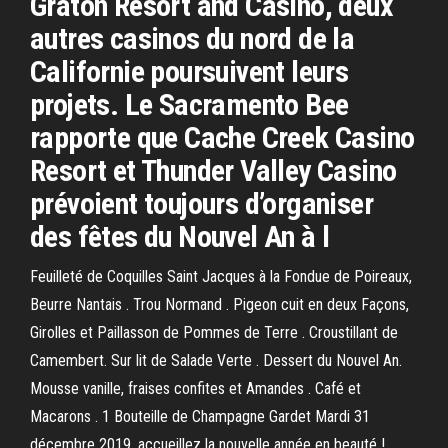
Graton Resort and Casino, deux
autres casinos du nord de la
Californie poursuivent leurs
projets. Le Sacramento Bee
rapporte que Cache Creek Casino
Resort et Thunder Valley Casino
prévoient toujours d’organiser
des fêtes du Nouvel An à l
Feuilleté de Coquilles Saint Jacques à la Fondue de Poireaux,
Beurre Nantais . Trou Normand . Pigeon cuit en deux Façons,
Girolles et Paillasson de Pommes de Terre . Croustillant de
Camembert. Sur lit de Salade Verte . Dessert du Nouvel An.
Mousse vanille, fraises confites et Amandes . Café et
Macarons . 1 Bouteille de Champagne Gardet Mardi 31
décembre 2019, accueillez la nouvelle année en beauté !