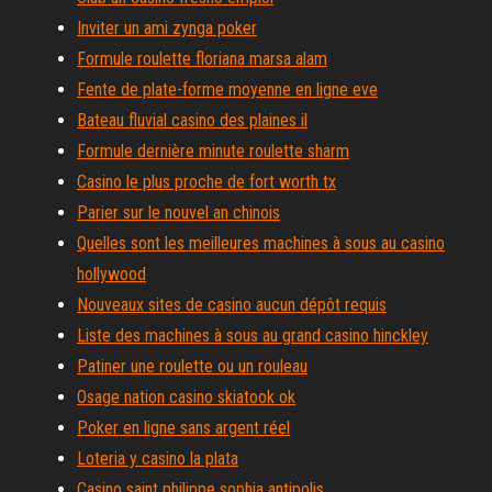
Inviter un ami zynga poker
Formule roulette floriana marsa alam
Fente de plate-forme moyenne en ligne eve
Bateau fluvial casino des plaines il
Formule dernière minute roulette sharm
Casino le plus proche de fort worth tx
Parier sur le nouvel an chinois
Quelles sont les meilleures machines à sous au casino
hollywood
Nouveaux sites de casino aucun dépôt requis
Liste des machines à sous au grand casino hinckley
Patiner une roulette ou un rouleau
Osage nation casino skiatook ok
Poker en ligne sans argent réel
Loteria y casino la plata
Casino saint philippe sophia antipolis