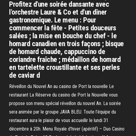
Profitez d'une soirée dansante avec
l'orchestre Laure & Co et d'un dîner
gastronomique. Le menu : Pour
commencer la fête - Petites douceurs
salées ; la mise en bouche du chef - le
homard canadien en trois façons ; bisque
de homard chaude, cappuccino de
coriandre fraîche ; médaillon de homard
en tartelette croustillante et ses perles
de caviar d
Réveillon du Nouvel An au casino de Port la nouvelle Le
restaurant La Réserve du casino de Port la Nouvelle vous
propose son menu spécial réveillon du nouvel An. La soirée
sera animée par le groupe JAVA BLEU. Toute l’équipe du
restaurant aura le plaisir de vous accueillir le lundi 31
décembre à 20h. Menu Royale d’hiver (apéritif) – Duo Casino