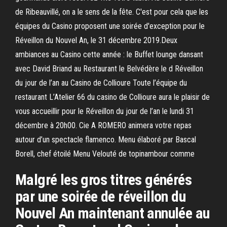
de Ribeauvillé, on a le sens de la fête. C'est pour cela que les
équipes du Casino proposent une soirée d'exception pour le
Réveillon du Nouvel An, le 31 décembre 2019.Deux
ambiances au Casino cette année : le Buffet lounge dansant
avec David Briand au Restaurant le Belvédère le d Réveillon
du jour de l’an au Casino de Collioure Toute l’équipe du
restaurant L’Atelier 66 du casino de Collioure aura le plaisir de
vous accueillir pour le Réveillon du jour de l’an le lundi 31
décembre à 20h00. Cie A ROMERO animera votre repas
autour d’un spectacle flamenco. Menu élaboré par Bascal
Borell, chef étoilé Menu Velouté de topinambour comme
Malgré les gros titres générés
par une soirée de réveillon du
Nouvel An maintenant annulée au