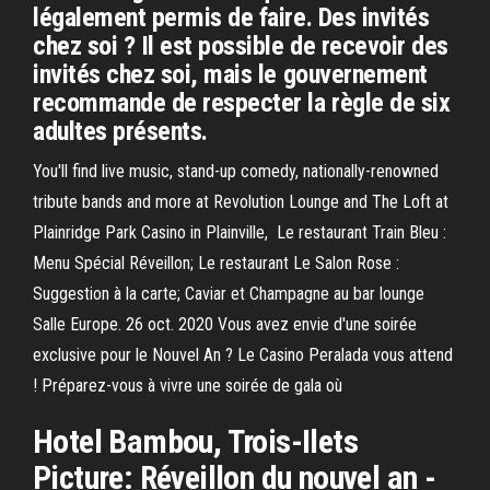
légalement permis de faire. Des invités
chez soi ? Il est possible de recevoir des
invités chez soi, mais le gouvernement
recommande de respecter la règle de six
adultes présents.
You'll find live music, stand-up comedy, nationally-renowned
tribute bands and more at Revolution Lounge and The Loft at
Plainridge Park Casino in Plainville, Le restaurant Train Bleu :
Menu Spécial Réveillon; Le restaurant Le Salon Rose :
Suggestion à la carte; Caviar et Champagne au bar lounge
Salle Europe. 26 oct. 2020 Vous avez envie d'une soirée
exclusive pour le Nouvel An ? Le Casino Peralada vous attend
! Préparez-vous à vivre une soirée de gala où
Hotel Bambou, Trois-Ilets
Picture: Réveillon du nouvel an -