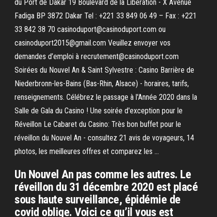
du Port de Dakar 19 Boulevard de la Libération - X Avenue
Fadiga BP 3872 Dakar Tel : +221 33 849 06 49 – Fax : +221
33 842 38 70 casinoduport@casinoduport.com ou
casinoduport2015@gmail.com Veuillez envoyer vos
demandes d’emploi à recrutement@casinoduport.com
Soirées du Nouvel An & Saint Sylvestre : Casino Barrière de
Niederbronn-les-Bains (Bas-Rhin, Alsace) - horaires, tarifs,
renseignements. Célébrez le passage à l'Année 2020 dans la
Salle de Gala du Casino ! Une soirée d'exception pour le
Réveillon Le Cabaret du Casino: Très bon buffet pour le
réveillon du Nouvel An - consultez 21 avis de voyageurs, 14
photos, les meilleures offres et comparez les …
Un Nouvel An pas comme les autres. Le
réveillon du 31 décembre 2020 est placé
sous haute surveillance, épidémie de
covid oblige. Voici ce qu’il vous est