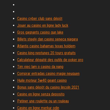
Casino cyber club sans dépôt
Jouer au casino en ligne lady luck
Gros gagnants casino gun lake
Billets steely dan casino seneca niagara
Atlantis casino bahamas texas holdem
Casino king neptunes 20 tours gratuits
Calculateur déquité des outils de poker pro
Tim viec lam o casino da nang
Comprar entradas casino magie neuquen
Huile moteur 5w40 geant casino
Bonus sans dépôt du casino lincoln 2021
Casino en ligne senza deposito
Patiner une roulette ou un rouleau
Casino en ligne merkur odin