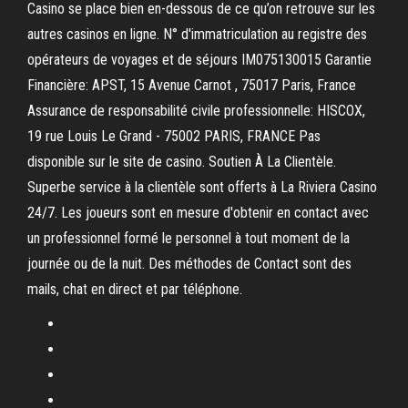
Casino se place bien en-dessous de ce qu’on retrouve sur les
autres casinos en ligne. N° d'immatriculation au registre des
opérateurs de voyages et de séjours IM075130015 Garantie
Financière: APST, 15 Avenue Carnot , 75017 Paris, France
Assurance de responsabilité civile professionnelle: HISCOX,
19 rue Louis Le Grand - 75002 PARIS, FRANCE Pas
disponible sur le site de casino. Soutien À La Clientèle.
Superbe service à la clientèle sont offerts à La Riviera Casino
24/7. Les joueurs sont en mesure d'obtenir en contact avec
un professionnel formé le personnel à tout moment de la
journée ou de la nuit. Des méthodes de Contact sont des
mails, chat en direct et par téléphone.