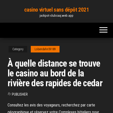
Skip
casino virtuel sans dépôt 2021
to
jackpot-clubcaaj.web.app
the
content
Category
Lobendahn59189
À quelle distance se trouve
le casino au bord de la
rivière des rapides de cedar
By
PUBLISHER
Consultez les avis des voyageurs, recherchez par carte
géographique et réservez votre Complexes hôteliers pour