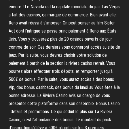
encore ! Le Nevada est la capitale mondiale du jeu. Las Vegas
a fait des casinos, ça marque de commerce. Bien avant elle,
Reno avait réussi à s’imposer. On peut penser au film Sister
Act dont l’intrigue se passe principalement à Reno aux États-
Unis. Vous y trouverez plus de 20 casinos ouverts de jour
comme de soir. Ces derniers vous donneront accès au site de
jeux. Par la suite, vous devrez choisir votre solution de
paiement à partir de la section la riviera casino retrait. Vous
pourrez alors effectuer trois dépôts, et remporter jusqu’à
500€ de bonus. Par la suite, vous aurez accès à des bonus
Vip, des bonus cashback, des bonus du lundi au Vous êtes à la
bonne adresse. La Riviera Casino avis se charge de vous
présenter cette plateforme dans son ensemble. Bonus Casino
: détails et promotions. Ce qui séduit le plus sur La Riviera
Casino, c’est l’abondance des bonus. Le montant du pack
d’inscription s’élève à 500€ réparti sur les 3 premiers