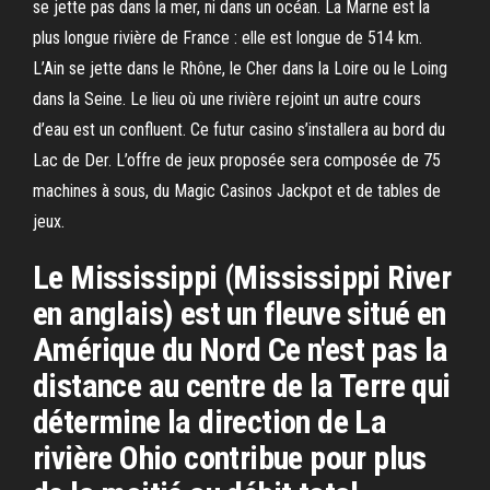
se jette pas dans la mer, ni dans un océan. La Marne est la
plus longue rivière de France : elle est longue de 514 km.
L’Ain se jette dans le Rhône, le Cher dans la Loire ou le Loing
dans la Seine. Le lieu où une rivière rejoint un autre cours
d’eau est un confluent. Ce futur casino s’installera au bord du
Lac de Der. L’offre de jeux proposée sera composée de 75
machines à sous, du Magic Casinos Jackpot et de tables de
jeux.
Le Mississippi (Mississippi River
en anglais) est un fleuve situé en
Amérique du Nord Ce n'est pas la
distance au centre de la Terre qui
détermine la direction de La
rivière Ohio contribue pour plus