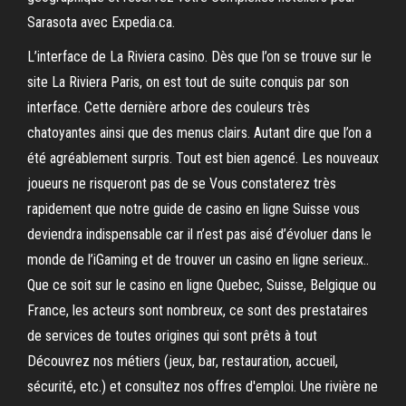
Sarasota avec Expedia.ca.
L’interface de La Riviera casino. Dès que l’on se trouve sur le
site La Riviera Paris, on est tout de suite conquis par son
interface. Cette dernière arbore des couleurs très
chatoyantes ainsi que des menus clairs. Autant dire que l’on a
été agréablement surpris. Tout est bien agencé. Les nouveaux
joueurs ne risqueront pas de se Vous constaterez très
rapidement que notre guide de casino en ligne Suisse vous
deviendra indispensable car il n’est pas aisé d’évoluer dans le
monde de l’iGaming et de trouver un casino en ligne serieux..
Que ce soit sur le casino en ligne Quebec, Suisse, Belgique ou
France, les acteurs sont nombreux, ce sont des prestataires
de services de toutes origines qui sont prêts à tout
Découvrez nos métiers (jeux, bar, restauration, accueil,
sécurité, etc.) et consultez nos offres d'emploi. Une rivière ne