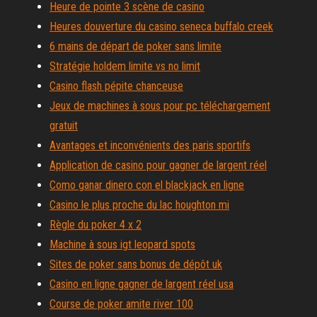
Heure de pointe 3 scène de casino
Heures douverture du casino seneca buffalo creek
6 mains de départ de poker sans limite
Stratégie holdem limite vs no limit
Casino flash pépite chanceuse
Jeux de machines à sous pour pc téléchargement
gratuit
Avantages et inconvénients des paris sportifs
Application de casino pour gagner de largent réel
Como ganar dinero con el blackjack en ligne
Casino le plus proche du lac houghton mi
Règle du poker 4 x 2
Machine à sous igt leopard spots
Sites de poker sans bonus de dépôt uk
Casino en ligne gagner de largent réel usa
Course de poker amite river 100