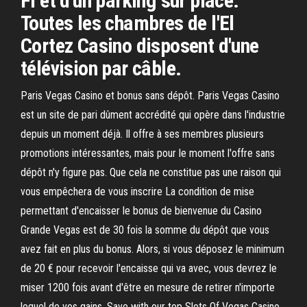
Fi et d'un parking sur place.
Toutes les chambres de l'El
Cortez Casino disposent d'une
télévision par câble.
Paris Vegas Casino et bonus sans dépôt. Paris Vegas Casino
est un site de pari dûment accrédité qui opère dans l'industrie
depuis un moment déjà. Il offre à ses membres plusieurs
promotions intéressantes, mais pour le moment l'offre sans
dépôt n'y figure pas. Que cela ne constitue pas une raison qui
vous empêchera de vous inscrire La condition de mise
permettant d'encaisser le bonus de bienvenue du Casino
Grande Vegas est de 30 fois la somme du dépôt que vous
avez fait en plus du bonus. Alors, si vous déposez le minimum
de 20 € pour recevoir l'encaisse qui va avec, vous devrez le
miser 1200 fois avant d'être en mesure de retirer n'importe
lequel de vos gains. Save with our top Slots Of Vegas Casino