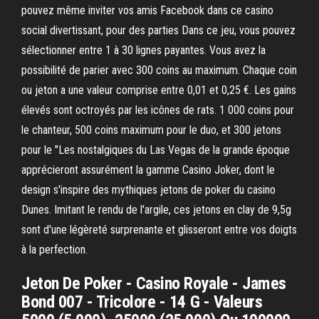
pouvez même inviter vos amis Facebook dans ce casino
social divertissant, pour des parties Dans ce jeu, vous pouvez
sélectionner entre 1 à 30 lignes payantes. Vous avez la
possibilité de parier avec 300 coins au maximum. Chaque coin
ou jeton a une valeur comprise entre 0,01 et 0,25 €. Les gains
élevés sont octroyés par les icônes de rats. 1 000 coins pour
le chanteur, 500 coins maximum pour le duo, et 300 jetons
pour le "Les nostalgiques du Las Vegas de la grande époque
apprécieront assurément la gamme Casino Joker, dont le
design s'inspire des mythiques jetons de poker du casino
Dunes. Imitant le rendu de l'argile, ces jetons en clay de 9,5g
sont d'une légèreté surprenante et glisseront entre vos doigts
à la perfection.
Jeton De Poker - Casino Royale - James
Bond 007 - Tricolore - 14 G - Valeurs