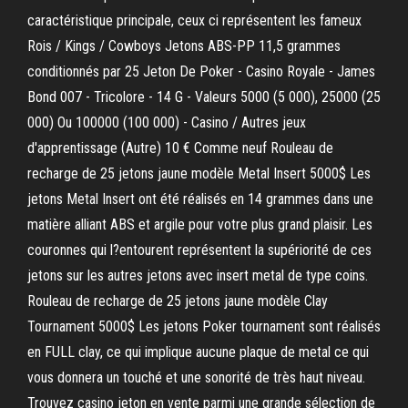
caractéristique principale, ceux ci représentent les fameux
Rois / Kings / Cowboys Jetons ABS-PP 11,5 grammes
conditionnés par 25 Jeton De Poker - Casino Royale - James
Bond 007 - Tricolore - 14 G - Valeurs 5000 (5 000), 25000 (25
000) Ou 100000 (100 000) - Casino / Autres jeux
d'apprentissage (Autre) 10 € Comme neuf Rouleau de
recharge de 25 jetons jaune modèle Metal Insert 5000$ Les
jetons Metal Insert ont été réalisés en 14 grammes dans une
matière alliant ABS et argile pour votre plus grand plaisir. Les
couronnes qui l?entourent représentent la supériorité de ces
jetons sur les autres jetons avec insert metal de type coins.
Rouleau de recharge de 25 jetons jaune modèle Clay
Tournament 5000$ Les jetons Poker tournament sont réalisés
en FULL clay, ce qui implique aucune plaque de metal ce qui
vous donnera un touché et une sonorité de très haut niveau.
Trouvez casino jeton en vente parmi une grande sélection de