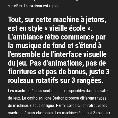
sur eBay. La livraison est rapide.
Tout, sur cette machine à jetons,
est en style « vieille école ».
L’ambiance rétro commence par
la musique de fond et s’étend à
l’ensemble de l’interface visuelle
du jeu. Pas d’animations, pas de
fioritures et pas de bonus, juste 3
rouleaux rotatifs sur 3 rangées.
Les machines à sous sont des jeux disponibles dans les salles
de jeux. Le casino en ligne Betiton propose différents types
de machines à sous en ligne. Parmi celles-ci, on retrouve les
machines à sous classiques. Les machines à sous à 3 rouleaux