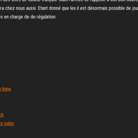
ra chez nous aussi. Etant donné que les il est désormais possible de jo
és en charge de de régulation
n ligne
ck
s vides